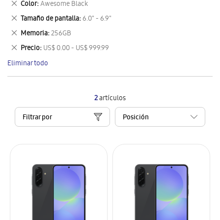
Eliminar
Color
Awesome Black
artículo
este
Eliminar
Tamaño de pantalla
6.0" - 6.9"
artículo
este
Eliminar
Memoria
256GB
artículo
este
Eliminar
Precio
US$ 0.00 - US$ 999.99
artículo
este
Eliminar todo
artículo
2
artículos
Filtrar por