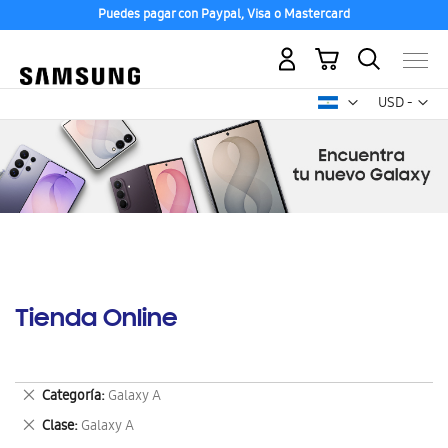
Puedes pagar con Paypal, Visa o Mastercard
Mi carrito
Mon
USD -
dólar
estadounid
Tienda Online
Eliminar
Categoría
Galaxy A
este
Eliminar
Clase
Galaxy A
artículo
este