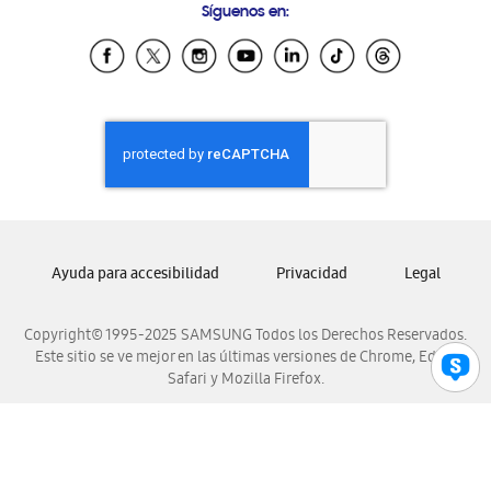
Síguenos en:
Samsung Ecuador
Samsung El Salvador
Samsung Guatemala
Samsung Honduras
Samsung Nicaragua
Samsung Panamá
Samsung República Dominicana
Samsung Venezuela
Ayuda para accesibilidad
Privacidad
Legal
Copyright© 1995-2025 SAMSUNG Todos los Derechos Reservados.
Este sitio se ve mejor en las últimas versiones de Chrome, Edge,
Safari y Mozilla Firefox.