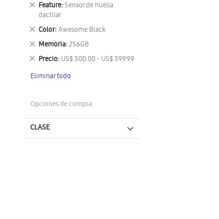
este
Eliminar
Feature
Sensor de huella
artículo
este
dactilar
artículo
Eliminar
Color
Awesome Black
este
Eliminar
Memoria
256GB
artículo
este
Eliminar
Precio
US$ 300.00 - US$ 399.99
artículo
este
Eliminar todo
artículo
Opciones de compra
CLASE