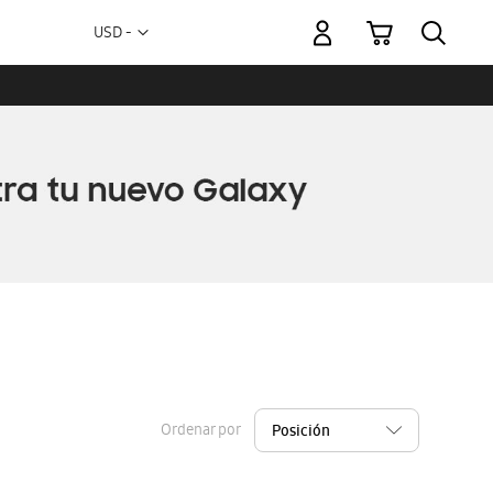
Mi carrito
Moneda
USD -
dólar
estadounidense
Ordenar por