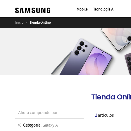
Mobile
Tecnología AI
Tienda Online
Inicio
Tienda Onl
Ahora comprando por
2
artículos
Eliminar
Categoría
Galaxy A