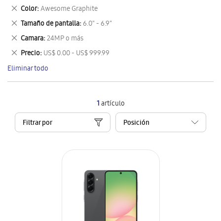
este
Eliminar
Color
Awesome Graphite
artículo
este
Eliminar
Tamaño de pantalla
6.0" - 6.9"
artículo
este
Eliminar
Camara
24MP o más
artículo
este
Eliminar
Precio
US$ 0.00 - US$ 999.99
artículo
este
Eliminar todo
artículo
1
artículo
Filtrar por