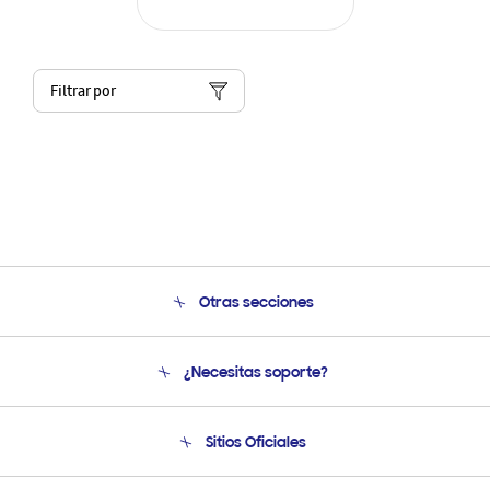
Filtrar por
Otras secciones
Conócenos
¿Necesitas soporte?
Soporte
Condiciones de Compra
Soporte telefónico
Sitios Oficiales
Soporte vía eMail