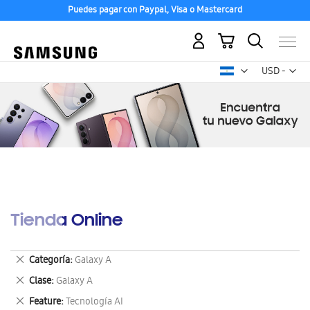
Puedes pagar con Paypal, Visa o Mastercard
Mi carrito
Mon
USD -
dólar
estadounid
Tienda Online
Eliminar
Categoría
Galaxy A
este
Eliminar
Clase
Galaxy A
artículo
este
Eliminar
Feature
Tecnología AI
artículo