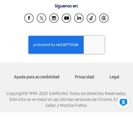
Preguntas Frecuentes
Samsung Costa Rica
Síguenos en:
Samsung Ecuador
Samsung El Salvador
Samsung Guatemala
Samsung Honduras
Samsung Nicaragua
Samsung Panamá
Samsung República Dominicana
Samsung Venezuela
Ayuda para accesibilidad
Privacidad
Legal
Copyright© 1995-2025 SAMSUNG Todos los Derechos Reservados.
Este sitio se ve mejor en las últimas versiones de Chrome, Edge,
Safari y Mozilla Firefox.