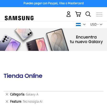
Puedes pagar con Paypal, Visa o Mastercard
Mi carrito
Mon
USD -
dólar
estadounid
Tienda Online
Eliminar
Categoría
Galaxy A
este
Eliminar
Feature
Tecnología AI
artículo
este