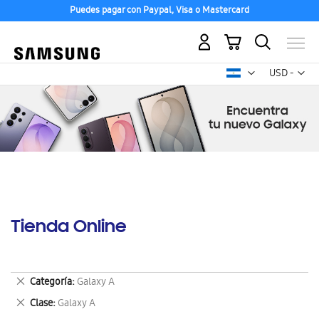
Puedes pagar con Paypal, Visa o Mastercard
Mi carrito
Mon
USD -
dólar
estadounid
Tienda Online
Eliminar
Categoría
Galaxy A
este
Eliminar
Clase
Galaxy A
artículo
este