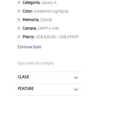
Eliminar
Categoría
Galaxy A
este
Eliminar
Color
Awesome Lightgray
artículo
este
Eliminar
Memoria
256GB
artículo
este
Eliminar
Camara
24MP o más
artículo
este
Eliminar
Precio
US$ 400.00 - US$ 499.99
artículo
este
Eliminar todo
artículo
Opciones de compra
CLASE
FEATURE