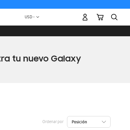
Mi carrito
Moneda
USD -
dólar
estadounidense
Ordenar por