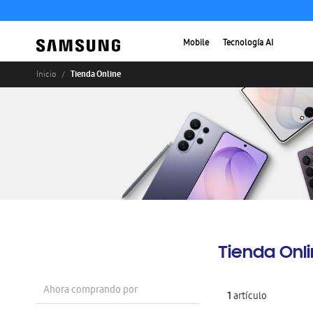
Mobile
Tecnología AI
Tienda Online
Inicio
Tienda Onl
Ahora comprando por
1
artículo