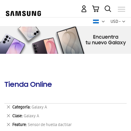
Mi carrito
Mon
USD -
dólar
estadounid
Tienda Online
Eliminar
Categoría
Galaxy A
este
Eliminar
Clase
Galaxy A
artículo
este
Eliminar
Feature
Sensor de huella dactilar
artículo
este