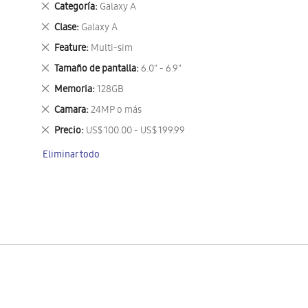
Eliminar
Categoría
Galaxy A
este
Eliminar
Clase
Galaxy A
artículo
este
Eliminar
Feature
Multi-sim
artículo
este
Eliminar
Tamaño de pantalla
6.0" - 6.9"
artículo
este
Eliminar
Memoria
128GB
artículo
este
Eliminar
Camara
24MP o más
artículo
este
Eliminar
Precio
US$ 100.00 - US$ 199.99
artículo
este
Eliminar todo
artículo