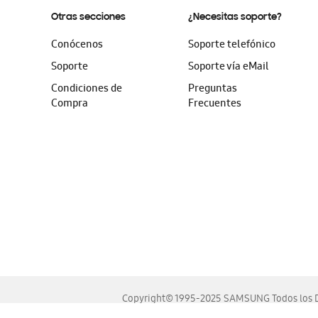
Otras secciones
¿Necesitas soporte?
Conócenos
Soporte telefónico
Soporte
Soporte vía eMail
Condiciones de
Preguntas
Compra
Frecuentes
Copyright© 1995-2025 SAMSUNG Todos los D
Este sitio se ve mejor en las últimas versiones de Chrome