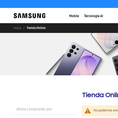
Mobile
Tecnología AI
Tienda Online
Inicio
Tienda Onl
Ahora comprando por
No podemos enco