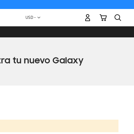
Mi carrito
Moneda
USD -
dólar
estadounidense