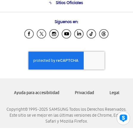
Sitios Oficiales
Soporte vía eMail
Preguntas Frecuentes
Samsung Costa Rica
Síguenos en:
Samsung Ecuador
Samsung El Salvador
Samsung Guatemala
Samsung Honduras
Samsung Nicaragua
Samsung Panamá
Samsung República Dominicana
Samsung Venezuela
Ayuda para accesibilidad
Privacidad
Legal
Copyright© 1995-2025 SAMSUNG Todos los Derechos Reservados.
Este sitio se ve mejor en las últimas versiones de Chrome, Edge,
Safari y Mozilla Firefox.