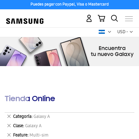
Puedes pagar con Paypal, Visa o Mastercard
Mi carrito
Mon
USD -
dólar
estadounid
Tienda Online
Eliminar
Categoría
Galaxy A
este
Eliminar
Clase
Galaxy A
artículo
este
Eliminar
Feature
Multi-sim
artículo