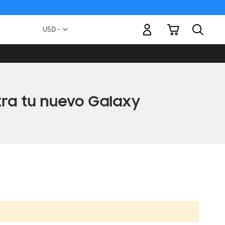
Mi carrito
Moneda
USD -
dólar
estadounidense