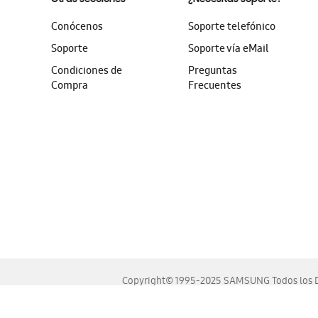
Conócenos
Soporte telefónico
Soporte
Soporte vía eMail
Condiciones de
Preguntas
Compra
Frecuentes
Copyright© 1995-2025 SAMSUNG Todos los D
Este sitio se ve mejor en las últimas versiones de Chrome