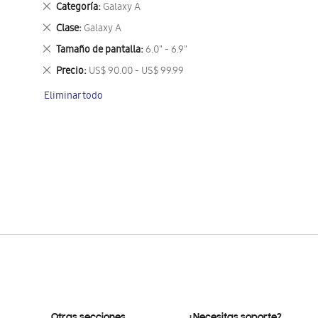
Eliminar
Categoría
Galaxy A
este
Eliminar
Clase
Galaxy A
artículo
este
Eliminar
Tamaño de pantalla
6.0" - 6.9"
artículo
este
Eliminar
Precio
US$ 90.00 - US$ 99.99
artículo
este
Eliminar todo
artículo
Otras secciones
¿Necesitas soporte?