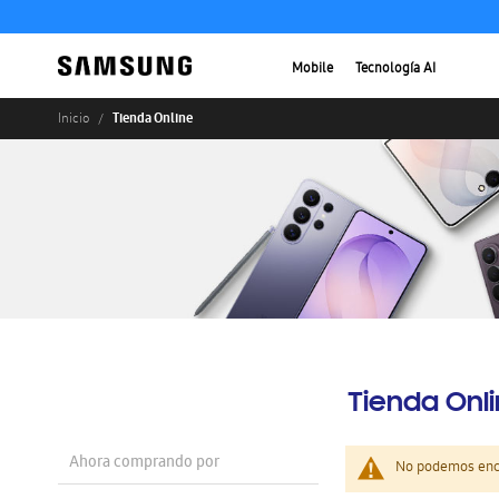
Mobile
Tecnología AI
Tienda Online
Inicio
Tienda Onl
Ahora comprando por
No podemos enco