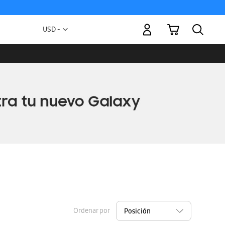
Mi carrito
Moneda
USD -
dólar
estadounidense
Ordenar por