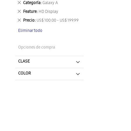
Eliminar
Categoría
Galaxy A
este
Eliminar
Feature
HD Display
artículo
este
Eliminar
Precio
US$ 100.00 - US$ 199.99
artículo
este
Eliminar todo
artículo
Opciones de compra
CLASE
COLOR