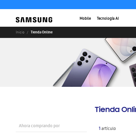
Mobile
Tecnología AI
Tienda Online
Inicio
Tienda Onl
Ahora comprando por
1
artículo