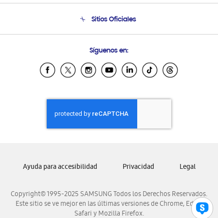
Condiciones de Compra
Soporte telefónico
Sitios Oficiales
Soporte vía eMail
Preguntas Frecuentes
Samsung Costa Rica
Síguenos en:
Samsung Ecuador
Samsung El Salvador
Samsung Guatemala
Samsung Honduras
Samsung Nicaragua
Samsung Panamá
Samsung República Dominicana
Samsung Venezuela
Ayuda para accesibilidad
Privacidad
Legal
Copyright© 1995-2025 SAMSUNG Todos los Derechos Reservados.
Este sitio se ve mejor en las últimas versiones de Chrome, Edge,
Safari y Mozilla Firefox.