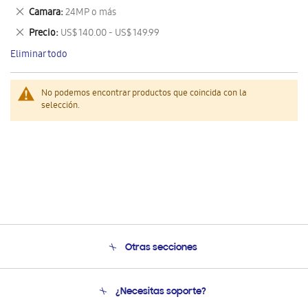
este
Eliminar
Camara
24MP o más
artículo
este
Eliminar
Precio
US$ 140.00 - US$ 149.99
artículo
este
Eliminar todo
artículo
No podemos encontrar productos que coincida con la
selección.
Otras secciones
Conócenos
¿Necesitas soporte?
Soporte