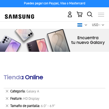
Puedes pagar con Paypal, Visa o Mastercard
Mi carrito
Mon
USD -
dólar
estadounid
Tienda Online
Eliminar
Categoría
Galaxy A
este
Eliminar
Feature
HD Display
artículo
este
Eliminar
Tamaño de pantalla
6.0" - 6.9"
artículo