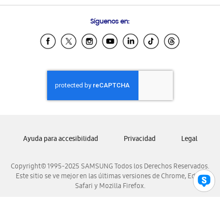
Preguntas Frecuentes
Samsung Costa Rica
Síguenos en:
Samsung Ecuador
Samsung El Salvador
Samsung Guatemala
Samsung Honduras
Samsung Nicaragua
Samsung Panamá
Samsung República Dominicana
Samsung Venezuela
Ayuda para accesibilidad
Privacidad
Legal
Copyright© 1995-2025 SAMSUNG Todos los Derechos Reservados.
Este sitio se ve mejor en las últimas versiones de Chrome, Edge,
Safari y Mozilla Firefox.