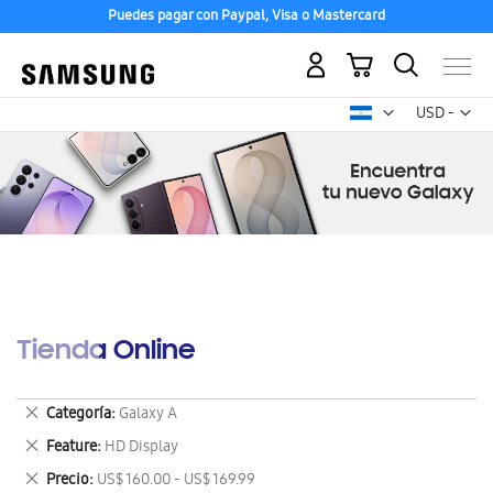
Puedes pagar con Paypal, Visa o Mastercard
Mi carrito
Mon
USD -
dólar
estadounid
Tienda Online
Eliminar
Categoría
Galaxy A
este
Eliminar
Feature
HD Display
artículo
este
Eliminar
Precio
US$ 160.00 - US$ 169.99
artículo