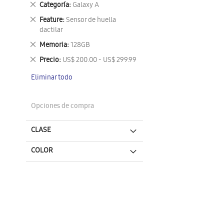
Eliminar
Categoría
Galaxy A
este
Eliminar
Feature
Sensor de huella
artículo
este
dactilar
artículo
Eliminar
Memoria
128GB
este
Eliminar
Precio
US$ 200.00 - US$ 299.99
artículo
este
Eliminar todo
artículo
Opciones de compra
CLASE
COLOR