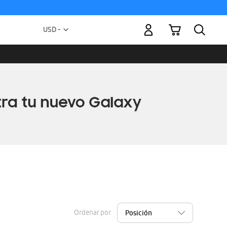
Mi carrito
Moneda
USD -
dólar
estadounidense
Ordenar por