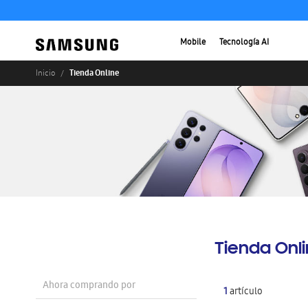
Mobile
Tecnología AI
Tienda Online
Inicio
Tienda Onl
Ahora comprando por
1
artículo