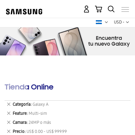
Mi carrito
Mon
USD -
dólar
estadounid
Tienda Online
Eliminar
Categoría
Galaxy A
este
Eliminar
Feature
Multi-sim
artículo
este
Eliminar
Camara
24MP o más
artículo
este
Eliminar
Precio
US$ 0.00 - US$ 999.99
artículo