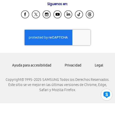
Síguenos en:
Samsung Ecuador
Samsung El Salvador
Samsung Guatemala
Samsung Honduras
Samsung Nicaragua
Samsung Panamá
Samsung República Dominicana
Samsung Venezuela
Ayuda para accesibilidad
Privacidad
Legal
Copyright© 1995-2025 SAMSUNG Todos los Derechos Reservados.
Este sitio se ve mejor en las últimas versiones de Chrome, Edge,
Safari y Mozilla Firefox.