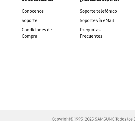
Conócenos
Soporte telefónico
Soporte
Soporte vía eMail
Condiciones de
Preguntas
Compra
Frecuentes
Copyright© 1995-2025 SAMSUNG Todos los D
Este sitio se ve mejor en las últimas versiones de Chrome