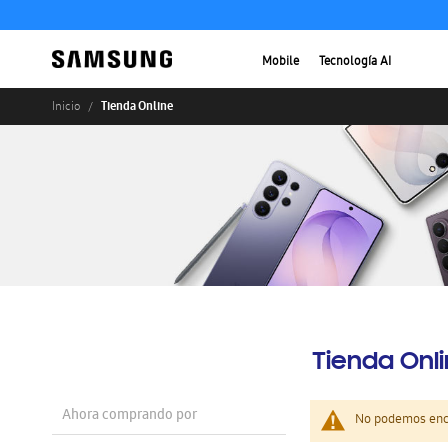
Mobile
Tecnología AI
Tienda Online
Inicio
Tienda Onl
Ahora comprando por
No podemos enco