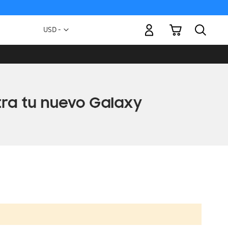
Mi carrito
Moneda
USD -
dólar
estadounidense