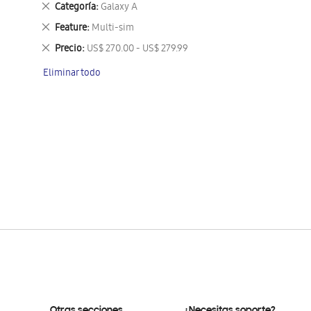
Eliminar
Categoría
Galaxy A
este
Eliminar
Feature
Multi-sim
artículo
este
Eliminar
Precio
US$ 270.00 - US$ 279.99
artículo
este
Eliminar todo
artículo
Otras secciones
¿Necesitas soporte?