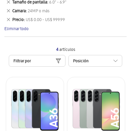
Eliminar
Tamaño de pantalla
6.0" - 6.9"
artículo
este
Eliminar
Camara
24MP o más
artículo
este
Eliminar
Precio
US$ 0.00 - US$ 999.99
artículo
este
Eliminar todo
artículo
4
artículos
Filtrar por