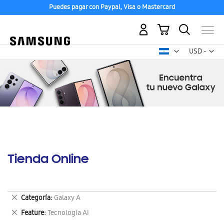
Puedes pagar con Paypal, Visa o Mastercard
Mi carrito
Mon
USD -
dólar
estadounid
Tienda Online
Eliminar
Categoría
Galaxy A
este
Eliminar
Feature
Tecnología AI
artículo
este