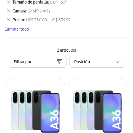
Eliminar
Tamaño de pantalla
6.0" - 6.9"
artículo
este
Eliminar
Camara
24MP o más
artículo
este
Eliminar
Precio
US$ 330.00 - US$ 339.99
artículo
este
Eliminar todo
artículo
2
artículos
Filtrar por