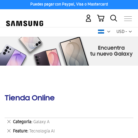
Puedes pagar con Paypal, Visa o Mastercard
Mi carrito
Mon
USD -
dólar
estadounid
Tienda Online
Eliminar
Categoría
Galaxy A
este
Eliminar
Feature
Tecnología AI
artículo
este