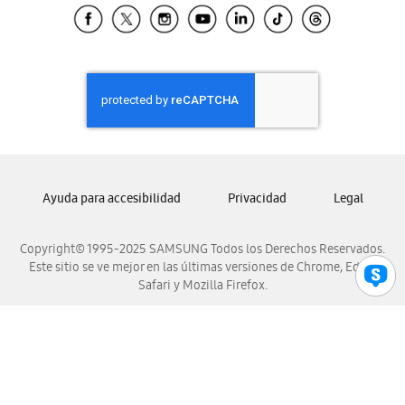
Samsung El Salvador
Samsung Guatemala
Samsung Honduras
Samsung Nicaragua
Samsung Panamá
Samsung República Dominicana
Samsung Venezuela
Ayuda para accesibilidad
Privacidad
Legal
Copyright© 1995-2025 SAMSUNG Todos los Derechos Reservados.
Este sitio se ve mejor en las últimas versiones de Chrome, Edge,
Safari y Mozilla Firefox.