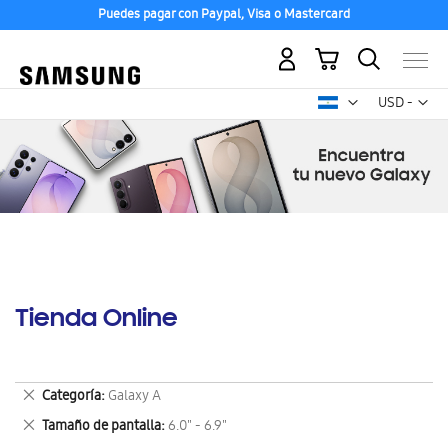
Puedes pagar con Paypal, Visa o Mastercard
Mi carrito
Mon
USD -
dólar
estadounid
Tienda Online
Eliminar
Categoría
Galaxy A
este
Eliminar
Tamaño de pantalla
6.0" - 6.9"
artículo
este