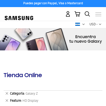
Puedes pagar con Paypal, Visa o Mastercard
Mi carrito
Mon
USD -
dólar
estadounid
Tienda Online
Eliminar
Categoría
Galaxy Z
este
Eliminar
Feature
HD Display
artículo
este