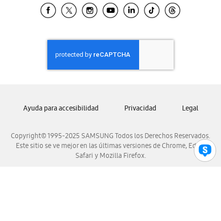
Samsung El Salvador
Samsung Guatemala
Samsung Honduras
Samsung Nicaragua
Samsung Panamá
Samsung República Dominicana
Samsung Venezuela
Ayuda para accesibilidad
Privacidad
Legal
Copyright© 1995-2025 SAMSUNG Todos los Derechos Reservados.
Este sitio se ve mejor en las últimas versiones de Chrome, Edge,
Safari y Mozilla Firefox.