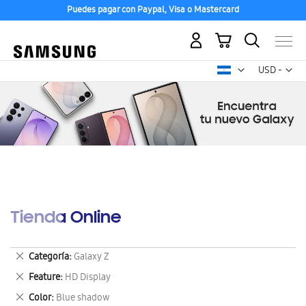
Puedes pagar con Paypal, Visa o Mastercard
Mi carrito
Mon
USD -
dólar
estadounid
Tienda Online
Eliminar
Categoría
Galaxy Z
este
Eliminar
Feature
HD Display
artículo
este
Eliminar
Color
Blue shadow
artículo