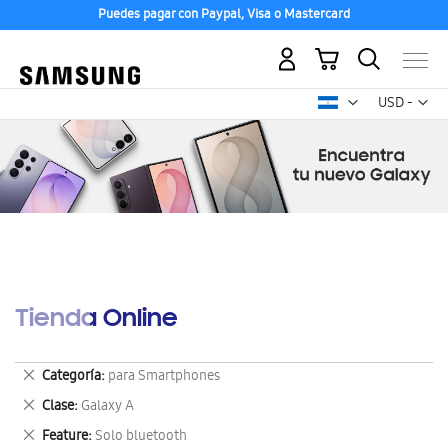
Puedes pagar con Paypal, Visa o Mastercard
Mi carrito
Mon
USD -
dólar
estadounid
Tienda Online
Eliminar
Categoría
para Smartphones
este
Eliminar
Clase
Galaxy A
artículo
este
Eliminar
Feature
Solo bluetooth
artículo