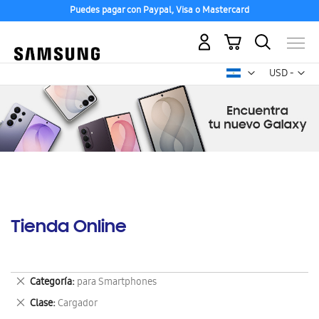
Puedes pagar con Paypal, Visa o Mastercard
Mi carrito
Mon
USD -
dólar
estadounid
Tienda Online
Eliminar
Categoría
para Smartphones
este
Eliminar
Clase
Cargador
artículo
este