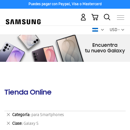
Puedes pagar con Paypal, Visa o Mastercard
Mi carrito
Mon
USD -
dólar
estadounid
Tienda Online
Eliminar
Categoría
para Smartphones
este
Eliminar
Clase
Galaxy S
artículo
este