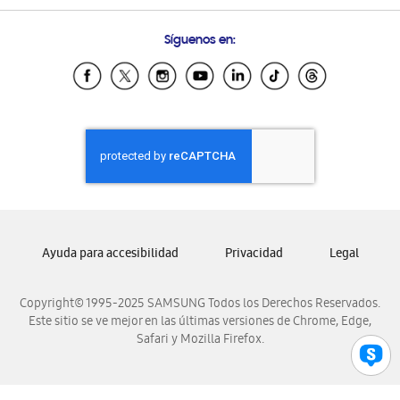
Preguntas Frecuentes
Samsung Costa Rica
Síguenos en:
Samsung Ecuador
Samsung El Salvador
Samsung Guatemala
Samsung Honduras
Samsung Nicaragua
Samsung Panamá
Samsung República Dominicana
Samsung Venezuela
Ayuda para accesibilidad
Privacidad
Legal
Copyright© 1995-2025 SAMSUNG Todos los Derechos Reservados.
Este sitio se ve mejor en las últimas versiones de Chrome, Edge,
Safari y Mozilla Firefox.