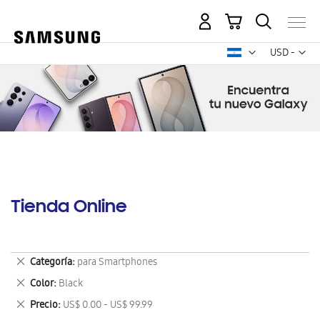
Mi carrito
Mon
USD -
dólar
estadounid
Tienda Online
Eliminar
Categoría
para Smartphones
este
Eliminar
Color
Black
artículo
este
Eliminar
Precio
US$ 0.00 - US$ 99.99
artículo
este