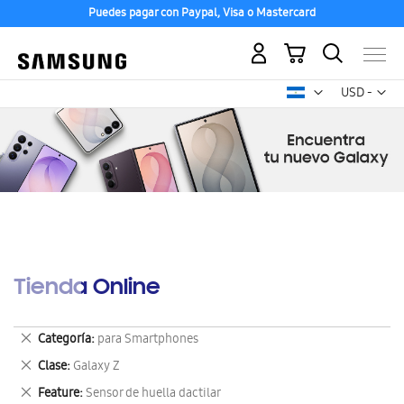
Puedes pagar con Paypal, Visa o Mastercard
Mi carrito
Mon
USD -
dólar
estadounid
Tienda Online
Eliminar
Categoría
para Smartphones
este
Eliminar
Clase
Galaxy Z
artículo
este
Eliminar
Feature
Sensor de huella dactilar
artículo