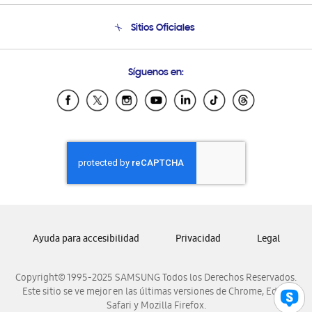
Condiciones de Compra
Soporte telefónico
Sitios Oficiales
Soporte vía eMail
Preguntas Frecuentes
Samsung Costa Rica
Síguenos en:
Samsung Ecuador
Samsung El Salvador
Samsung Guatemala
Samsung Honduras
Samsung Nicaragua
Samsung Panamá
Samsung República Dominicana
Samsung Venezuela
Ayuda para accesibilidad
Privacidad
Legal
Copyright© 1995-2025 SAMSUNG Todos los Derechos Reservados.
Este sitio se ve mejor en las últimas versiones de Chrome, Edge,
Safari y Mozilla Firefox.