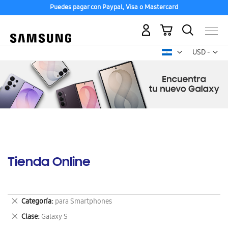
Puedes pagar con Paypal, Visa o Mastercard
Mi carrito
Mon
USD -
dólar
estadounid
Tienda Online
Eliminar
Categoría
para Smartphones
este
Eliminar
Clase
Galaxy S
artículo
este