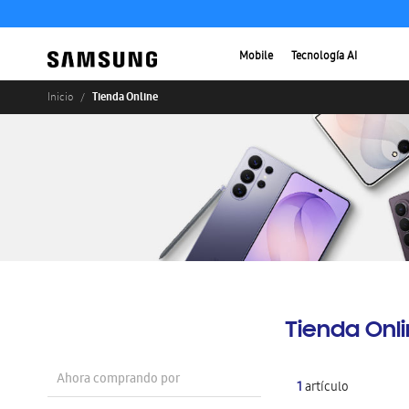
Mobile
Tecnología AI
Tienda Online
Inicio
Tienda Onl
Ahora comprando por
1
artículo