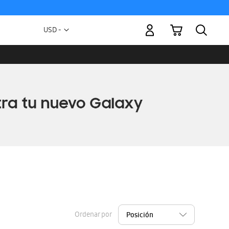
Mi carrito
Moneda
USD -
dólar
estadounidense
Ordenar por