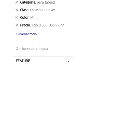
Eliminar
Categoría
para Tablets
este
Eliminar
Clase
Estucho o Cover
artículo
este
Eliminar
Color
Mint.
artículo
este
Eliminar
Precio
US$ 0.00 - US$ 99.99
artículo
este
Eliminar todo
artículo
Opciones de compra
FEATURE