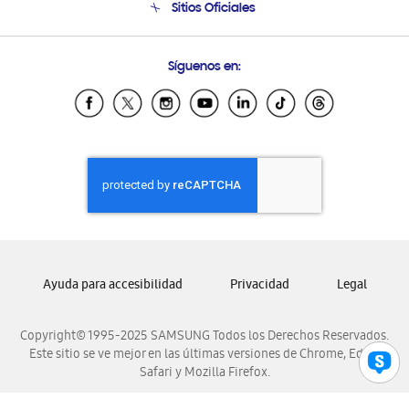
Sitios Oficiales
Soporte vía eMail
Preguntas Frecuentes
Samsung Costa Rica
Síguenos en:
Samsung Ecuador
Samsung El Salvador
Samsung Guatemala
Samsung Honduras
Samsung Nicaragua
Samsung Panamá
Samsung República Dominicana
Samsung Venezuela
Ayuda para accesibilidad
Privacidad
Legal
Copyright© 1995-2025 SAMSUNG Todos los Derechos Reservados.
Este sitio se ve mejor en las últimas versiones de Chrome, Edge,
Safari y Mozilla Firefox.