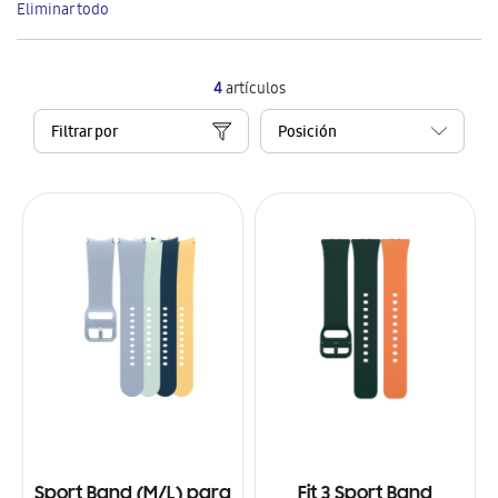
Eliminar todo
artículo
4
artículos
Filtrar por
Sport Band (M/L) para
Fit 3 Sport Band