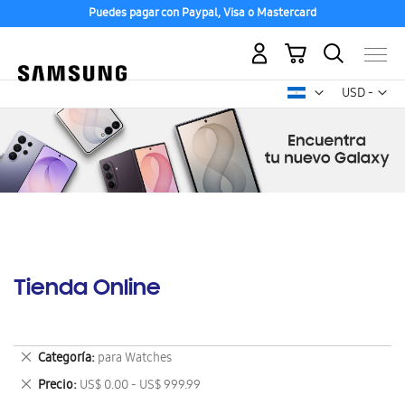
Puedes pagar con Paypal, Visa o Mastercard
Mi carrito
Mon
USD -
dólar
estadounid
Tienda Online
Eliminar
Categoría
para Watches
este
Eliminar
Precio
US$ 0.00 - US$ 999.99
artículo
este