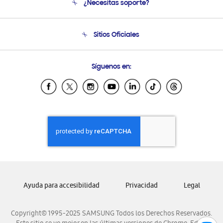
¿Necesitas soporte?
Soporte
Condiciones de Compra
Soporte telefónico
Sitios Oficiales
Soporte vía eMail
Preguntas Frecuentes
Samsung Costa Rica
Síguenos en:
Samsung Ecuador
Samsung El Salvador
Samsung Guatemala
Samsung Honduras
Samsung Nicaragua
Samsung Panamá
Samsung República Dominicana
Samsung Venezuela
Ayuda para accesibilidad
Privacidad
Legal
Copyright© 1995-2025 SAMSUNG Todos los Derechos Reservados.