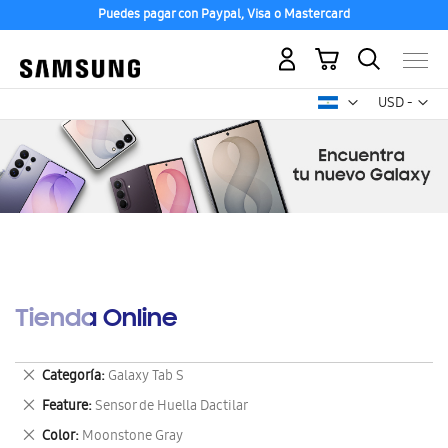
Puedes pagar con Paypal, Visa o Mastercard
Mi carrito
Mon
USD -
dólar
estadounid
Tienda Online
Eliminar
Categoría
Galaxy Tab S
este
Eliminar
Feature
Sensor de Huella Dactilar
artículo
este
Eliminar
Color
Moonstone Gray
artículo