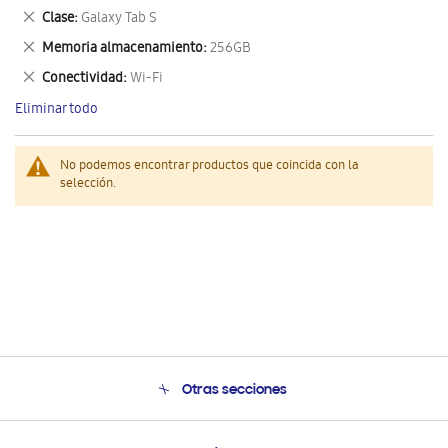
este
Eliminar
Clase
Galaxy Tab S
artículo
este
Eliminar
Memoria almacenamiento
256GB
artículo
este
Eliminar
Conectividad
Wi-Fi
artículo
este
Eliminar todo
artículo
No podemos encontrar productos que coincida con la
selección.
Otras secciones
Conócenos