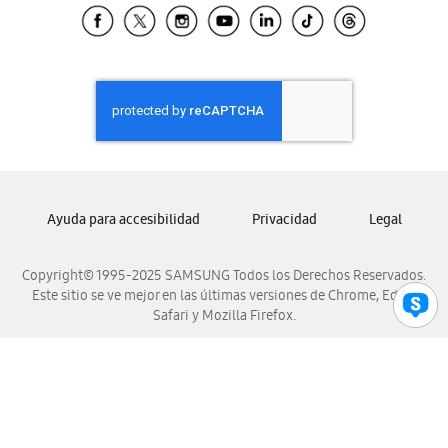
Samsung El Salvador
Samsung Guatemala
Samsung Honduras
Samsung Nicaragua
Samsung Panamá
Samsung República Dominicana
Samsung Venezuela
Ayuda para accesibilidad
Privacidad
Legal
Copyright© 1995-2025 SAMSUNG Todos los Derechos Reservados.
Este sitio se ve mejor en las últimas versiones de Chrome, Edge,
Safari y Mozilla Firefox.