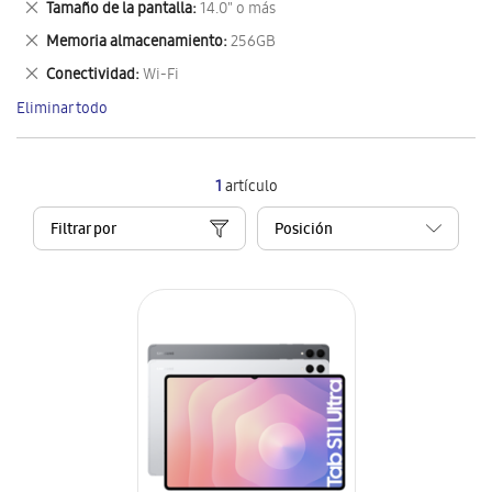
Eliminar
Tamaño de la pantalla
14.0" o más
artículo
este
Eliminar
Memoria almacenamiento
256GB
artículo
este
Eliminar
Conectividad
Wi-Fi
artículo
este
Eliminar todo
artículo
1
artículo
Filtrar por