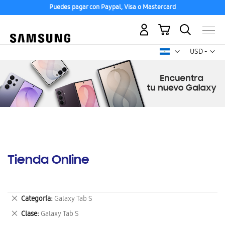
Puedes pagar con Paypal, Visa o Mastercard
Mi carrito
Mon
USD -
dólar
estadounid
Tienda Online
Eliminar
Categoría
Galaxy Tab S
este
Eliminar
Clase
Galaxy Tab S
artículo
este