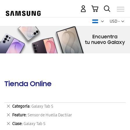
Mi carrito
Mon
USD -
dólar
estadounid
Tienda Online
Eliminar
Categoría
Galaxy Tab S
este
Eliminar
Feature
Sensor de Huella Dactilar
artículo
este
Eliminar
Clase
Galaxy Tab S
artículo
este