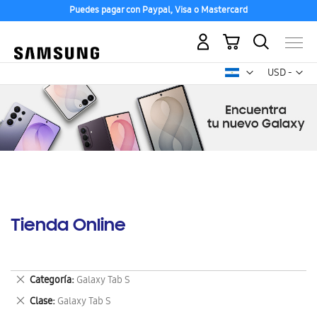
Puedes pagar con Paypal, Visa o Mastercard
Mi carrito
Mon
USD -
dólar
estadounid
Tienda Online
Eliminar
Categoría
Galaxy Tab S
este
Eliminar
Clase
Galaxy Tab S
artículo
este