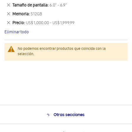
este
Eliminar
Tamaño de pantalla
6.0" - 6.9"
artículo
este
Eliminar
Memoria
512GB
artículo
este
Eliminar
Precio
US$ 1,000.00 - US$ 1,999.99
artículo
este
Eliminar todo
artículo
No podemos encontrar productos que coincida con la
selección.
Otras secciones
Conócenos