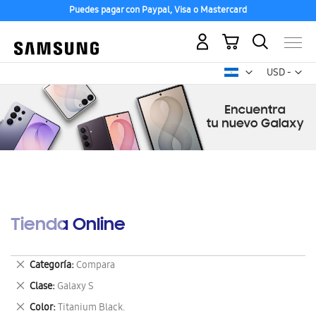
Puedes pagar con Paypal, Visa o Mastercard
Mi carrito
Mon
USD -
dólar
estadounid
Tienda Online
Eliminar
Categoría
Compara
este
Eliminar
Clase
Galaxy S
artículo
este
Eliminar
Color
Titanium Black.
artículo