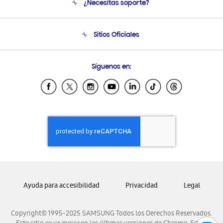
¿Necesitas soporte?
Soporte
Condiciones de Compra
Soporte telefónico
Sitios Oficiales
Soporte vía eMail
Preguntas Frecuentes
Samsung Costa Rica
Síguenos en:
Samsung Ecuador
Samsung El Salvador
Samsung Guatemala
Samsung Honduras
Samsung Nicaragua
Samsung Panamá
Samsung República Dominicana
Samsung Venezuela
Ayuda para accesibilidad
Privacidad
Legal
Copyright© 1995-2025 SAMSUNG Todos los Derechos Reservados.