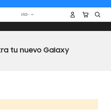
Mi carrito
Moneda
USD -
dólar
estadounidense