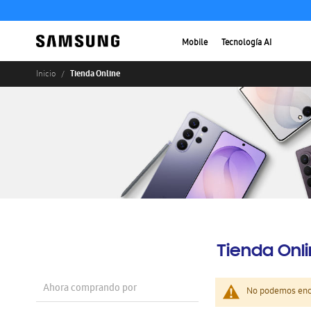
Mobile
Tecnología AI
Tienda Online
Inicio
Tienda Onl
Ahora comprando por
No podemos enco