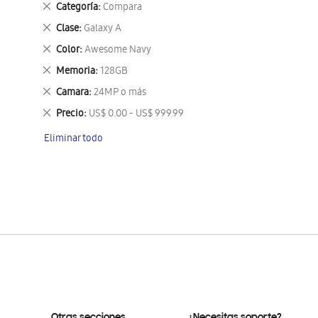
Eliminar
Categoría
Compara
este
Eliminar
Clase
Galaxy A
artículo
este
Eliminar
Color
Awesome Navy
artículo
este
Eliminar
Memoria
128GB
artículo
este
Eliminar
Camara
24MP o más
artículo
este
Eliminar
Precio
US$ 0.00 - US$ 999.99
artículo
este
Eliminar todo
artículo
Otras secciones
¿Necesitas soporte?