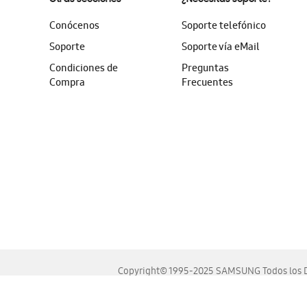
Conócenos
Soporte telefónico
Soporte
Soporte vía eMail
Condiciones de
Preguntas
Compra
Frecuentes
Copyright© 1995-2025 SAMSUNG Todos los D
Este sitio se ve mejor en las últimas versiones de Chrome