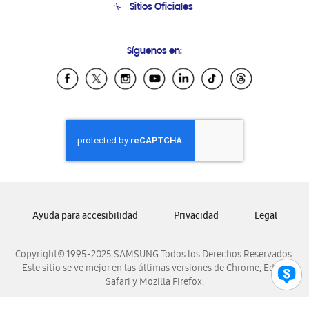
Sitios Oficiales
Soporte vía eMail
Preguntas Frecuentes
Samsung Costa Rica
Síguenos en:
Samsung Ecuador
Samsung El Salvador
Samsung Guatemala
Samsung Honduras
Samsung Nicaragua
Samsung Panamá
Samsung República Dominicana
Samsung Venezuela
Ayuda para accesibilidad
Privacidad
Legal
Copyright© 1995-2025 SAMSUNG Todos los Derechos Reservados.
Este sitio se ve mejor en las últimas versiones de Chrome, Edge,
Safari y Mozilla Firefox.