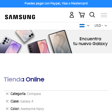
Puedes pagar con Paypal, Visa o Mastercard
Mi carrito
Mon
USD -
dólar
estadounid
Tienda Online
Eliminar
Categoría
Compara
este
Eliminar
Clase
Galaxy A
artículo
este
Eliminar
Color
Awesome Navy
artículo