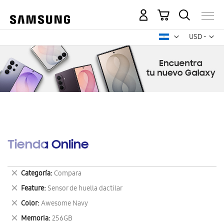
Mi carrito
Mon
USD -
dólar
estadounid
Tienda Online
Eliminar
Categoría
Compara
este
Eliminar
Feature
Sensor de huella dactilar
artículo
este
Eliminar
Color
Awesome Navy
artículo
este
Eliminar
Memoria
256GB
artículo