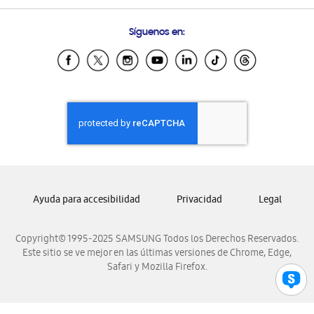
Preguntas Frecuentes
Samsung Costa Rica
Síguenos en:
Samsung Ecuador
Samsung El Salvador
Samsung Guatemala
Samsung Honduras
Samsung Nicaragua
Samsung Panamá
Samsung República Dominicana
Samsung Venezuela
Ayuda para accesibilidad
Privacidad
Legal
Copyright© 1995-2025 SAMSUNG Todos los Derechos Reservados.
Este sitio se ve mejor en las últimas versiones de Chrome, Edge,
Safari y Mozilla Firefox.