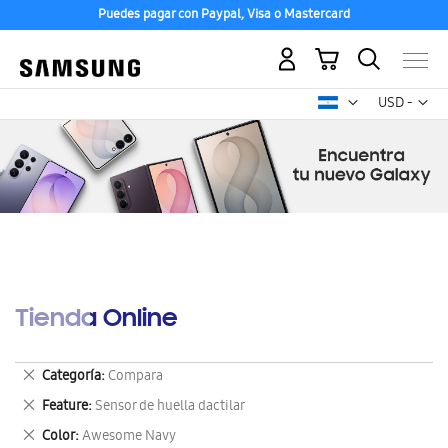
Puedes pagar con Paypal, Visa o Mastercard
Mi carrito
Mon
USD -
dólar
estadounid
Tienda Online
Eliminar
Categoría
Compara
este
Eliminar
Feature
Sensor de huella dactilar
artículo
este
Eliminar
Color
Awesome Navy
artículo