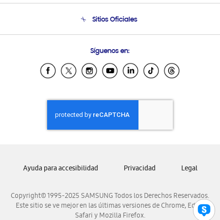
Condiciones de Compra
Soporte telefónico
Sitios Oficiales
Soporte vía eMail
Preguntas Frecuentes
Samsung Costa Rica
Síguenos en:
Samsung Ecuador
Samsung El Salvador
Samsung Guatemala
Samsung Honduras
Samsung Nicaragua
Samsung Panamá
Samsung República Dominicana
Samsung Venezuela
Ayuda para accesibilidad
Privacidad
Legal
Copyright© 1995-2025 SAMSUNG Todos los Derechos Reservados.
Este sitio se ve mejor en las últimas versiones de Chrome, Edge,
Safari y Mozilla Firefox.