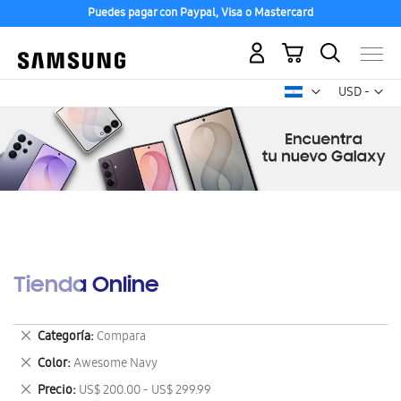
Puedes pagar con Paypal, Visa o Mastercard
Mi carrito
Mon
USD -
dólar
estadounid
Tienda Online
Eliminar
Categoría
Compara
este
Eliminar
Color
Awesome Navy
artículo
este
Eliminar
Precio
US$ 200.00 - US$ 299.99
artículo