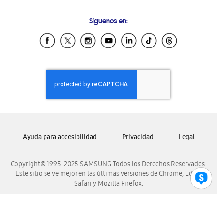
Preguntas Frecuentes
Samsung Costa Rica
Síguenos en:
Samsung Ecuador
Samsung El Salvador
Samsung Guatemala
Samsung Honduras
Samsung Nicaragua
Samsung Panamá
Samsung República Dominicana
Samsung Venezuela
Ayuda para accesibilidad
Privacidad
Legal
Copyright© 1995-2025 SAMSUNG Todos los Derechos Reservados.
Este sitio se ve mejor en las últimas versiones de Chrome, Edge,
Safari y Mozilla Firefox.