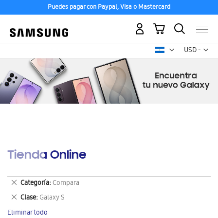
Puedes pagar con Paypal, Visa o Mastercard
Mi carrito
Mon
USD -
dólar
estadounid
Tienda Online
Eliminar
Categoría
Compara
este
Eliminar
Clase
Galaxy S
artículo
este
Eliminar todo
artículo