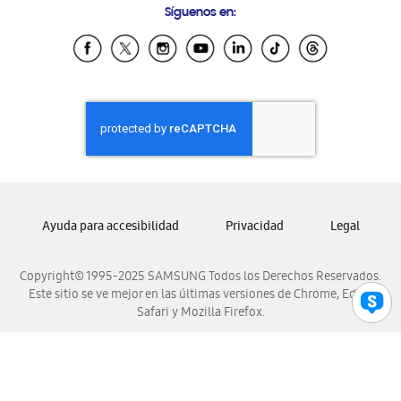
Síguenos en:
Samsung Ecuador
Samsung El Salvador
Samsung Guatemala
Samsung Honduras
Samsung Nicaragua
Samsung Panamá
Samsung República Dominicana
Samsung Venezuela
Ayuda para accesibilidad
Privacidad
Legal
Copyright© 1995-2025 SAMSUNG Todos los Derechos Reservados.
Este sitio se ve mejor en las últimas versiones de Chrome, Edge,
Safari y Mozilla Firefox.