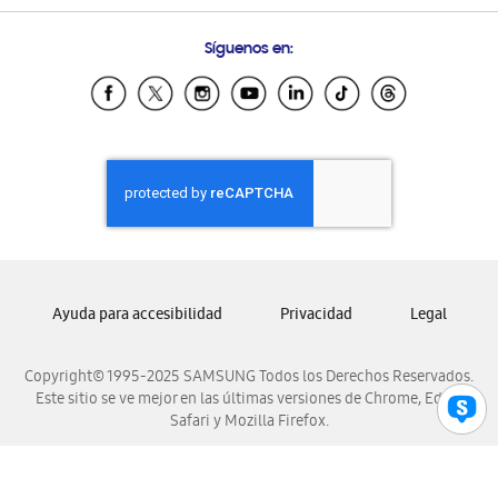
Preguntas Frecuentes
Samsung Costa Rica
Síguenos en:
Samsung Ecuador
Samsung El Salvador
Samsung Guatemala
Samsung Honduras
Samsung Nicaragua
Samsung Panamá
Samsung República Dominicana
Samsung Venezuela
Ayuda para accesibilidad
Privacidad
Legal
Copyright© 1995-2025 SAMSUNG Todos los Derechos Reservados.
Este sitio se ve mejor en las últimas versiones de Chrome, Edge,
Safari y Mozilla Firefox.