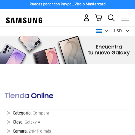
Puedes pagar con Paypal, Visa o Mastercard
Mi carrito
Mon
USD -
dólar
estadounid
Tienda Online
Eliminar
Categoría
Compara
este
Eliminar
Clase
Galaxy A
artículo
este
Eliminar
Camara
24MP o más
artículo