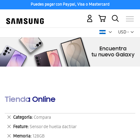
Puedes pagar con Paypal, Visa o Mastercard
Mi carrito
Mon
USD -
dólar
estadounid
Tienda Online
Eliminar
Categoría
Compara
este
Eliminar
Feature
Sensor de huella dactilar
artículo
este
Eliminar
Memoria
128GB
artículo