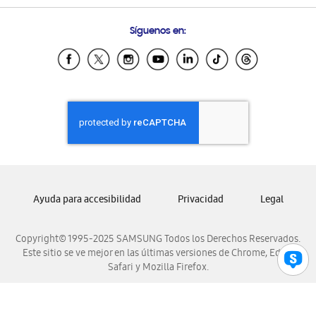
Preguntas Frecuentes
Samsung Costa Rica
Síguenos en:
Samsung Ecuador
Samsung El Salvador
Samsung Guatemala
Samsung Honduras
Samsung Nicaragua
Samsung Panamá
Samsung República Dominicana
Samsung Venezuela
Ayuda para accesibilidad
Privacidad
Legal
Copyright© 1995-2025 SAMSUNG Todos los Derechos Reservados.
Este sitio se ve mejor en las últimas versiones de Chrome, Edge,
Safari y Mozilla Firefox.