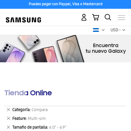
Puedes pagar con Paypal, Visa o Mastercard
Mi carrito
Mon
USD -
dólar
estadounid
Tienda Online
Eliminar
Categoría
Compara
este
Eliminar
Feature
Multi-sim
artículo
este
Eliminar
Tamaño de pantalla
6.0" - 6.9"
artículo