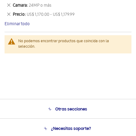
este
Eliminar
Camara
24MP o más
artículo
este
Eliminar
Precio
US$ 1,170.00 - US$ 1,179.99
artículo
este
Eliminar todo
artículo
No podemos encontrar productos que coincida con la
selección.
Otras secciones
Conócenos
¿Necesitas soporte?
Soporte