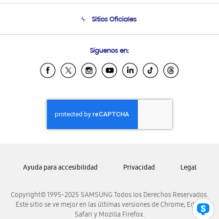
Condiciones de Compra
Soporte telefónico
Sitios Oficiales
Soporte vía eMail
Preguntas Frecuentes
Samsung Costa Rica
Síguenos en:
Samsung Ecuador
Samsung El Salvador
Samsung Guatemala
Samsung Honduras
Samsung Nicaragua
Samsung Panamá
Samsung República Dominicana
Samsung Venezuela
Ayuda para accesibilidad
Privacidad
Legal
Copyright© 1995-2025 SAMSUNG Todos los Derechos Reservados.
Este sitio se ve mejor en las últimas versiones de Chrome, Edge,
Safari y Mozilla Firefox.