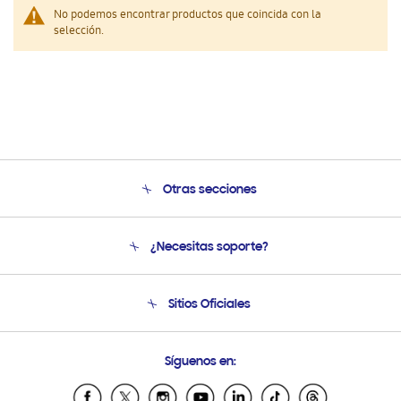
No podemos encontrar productos que coincida con la
selección.
Otras secciones
Conócenos
¿Necesitas soporte?
Soporte
Condiciones de Compra
Soporte telefónico
Sitios Oficiales
Soporte vía eMail
Preguntas Frecuentes
Samsung Costa Rica
Síguenos en:
Samsung Ecuador
Samsung El Salvador