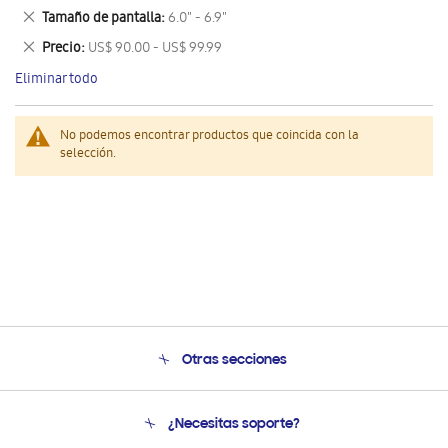
este
Eliminar
Tamaño de pantalla
6.0" - 6.9"
artículo
este
Eliminar
Precio
US$ 90.00 - US$ 99.99
artículo
este
Eliminar todo
artículo
No podemos encontrar productos que coincida con la
selección.
Otras secciones
Conócenos
¿Necesitas soporte?
Soporte