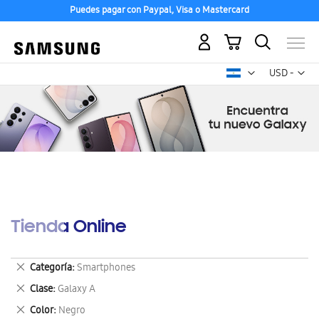
Puedes pagar con Paypal, Visa o Mastercard
Mi carrito
Mon
USD -
dólar
estadounid
Tienda Online
Eliminar
Categoría
Smartphones
este
Eliminar
Clase
Galaxy A
artículo
este
Eliminar
Color
Negro
artículo