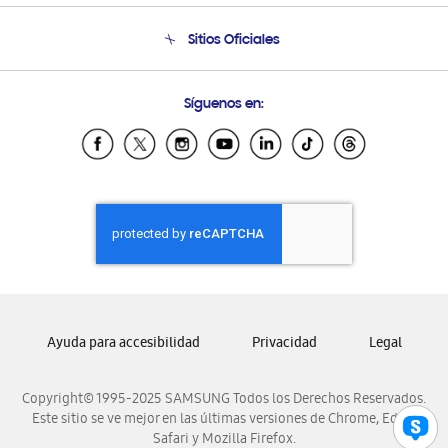
Condiciones de Compra
Soporte telefónico
Sitios Oficiales
Soporte vía eMail
Preguntas Frecuentes
Samsung Costa Rica
Síguenos en:
Samsung Ecuador
Samsung El Salvador
Samsung Guatemala
Samsung Honduras
Samsung Nicaragua
Samsung Panamá
Samsung República Dominicana
Samsung Venezuela
Ayuda para accesibilidad
Privacidad
Legal
Copyright© 1995-2025 SAMSUNG Todos los Derechos Reservados.
Este sitio se ve mejor en las últimas versiones de Chrome, Edge,
Safari y Mozilla Firefox.