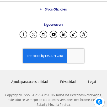
Condiciones de Compra
Soporte telefónico
Sitios Oficiales
Soporte vía eMail
Preguntas Frecuentes
Samsung Costa Rica
Síguenos en:
Samsung Ecuador
Samsung El Salvador
Samsung Guatemala
Samsung Honduras
Samsung Nicaragua
Samsung Panamá
Samsung República Dominicana
Samsung Venezuela
Ayuda para accesibilidad
Privacidad
Legal
Copyright© 1995-2025 SAMSUNG Todos los Derechos Reservados.
Este sitio se ve mejor en las últimas versiones de Chrome, Edge,
Safari y Mozilla Firefox.