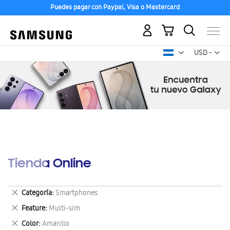
Puedes pagar con Paypal, Visa o Mastercard
Mi carrito
Mon
USD -
dólar
estadounid
Tienda Online
Eliminar
Categoría
Smartphones
este
Eliminar
Feature
Multi-sim
artículo
este
Eliminar
Color
Amarillo
artículo