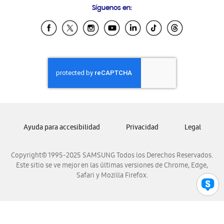
Síguenos en:
Samsung Ecuador
Samsung El Salvador
Samsung Guatemala
Samsung Honduras
Samsung Nicaragua
Samsung Panamá
Samsung República Dominicana
Samsung Venezuela
Ayuda para accesibilidad
Privacidad
Legal
Copyright© 1995-2025 SAMSUNG Todos los Derechos Reservados.
Este sitio se ve mejor en las últimas versiones de Chrome, Edge,
Safari y Mozilla Firefox.