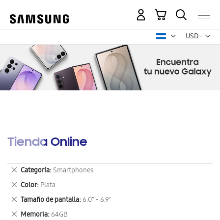
Mi carrito
Mon
USD -
dólar
estadounid
Tienda Online
Eliminar
Categoría
Smartphones
este
Eliminar
Color
Plata
artículo
este
Eliminar
Tamaño de pantalla
6.0" - 6.9"
artículo
este
Eliminar
Memoria
64GB
artículo