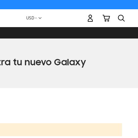
Mi carrito
Moneda
USD -
dólar
estadounidense