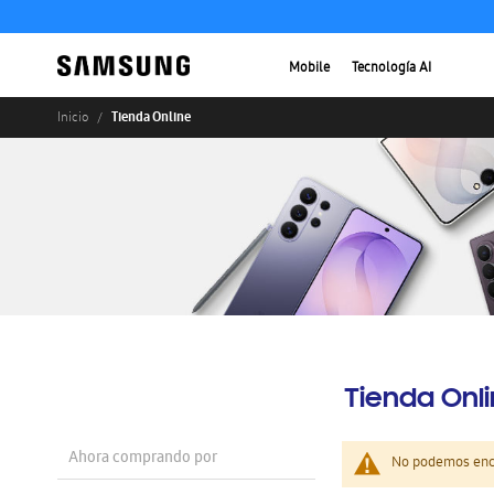
Mobile
Tecnología AI
Tienda Online
Inicio
Tienda Onl
Ahora comprando por
No podemos enco