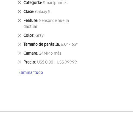
Eliminar
Categoría
Smartphones
este
Eliminar
Clase
Galaxy S
artículo
este
Eliminar
Feature
Sensor de huella
artículo
este
dactilar
artículo
Eliminar
Color
Gray
este
Eliminar
Tamaño de pantalla
6.0" - 6.9"
artículo
este
Eliminar
Camara
24MP o más
artículo
este
Eliminar
Precio
US$ 0.00 - US$ 999.99
artículo
este
Eliminar todo
artículo