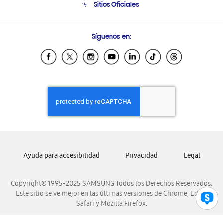
Sitios Oficiales
Soporte vía eMail
Preguntas Frecuentes
Samsung Costa Rica
Síguenos en:
Samsung Ecuador
Samsung El Salvador
Samsung Guatemala
Samsung Honduras
Samsung Nicaragua
Samsung Panamá
Samsung República Dominicana
Samsung Venezuela
Ayuda para accesibilidad
Privacidad
Legal
Copyright© 1995-2025 SAMSUNG Todos los Derechos Reservados.
Este sitio se ve mejor en las últimas versiones de Chrome, Edge,
Safari y Mozilla Firefox.