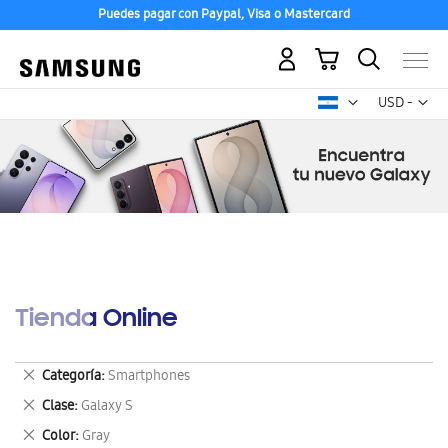
Puedes pagar con Paypal, Visa o Mastercard
Mi carrito
Mon
USD -
dólar
estadounid
Tienda Online
Eliminar
Categoría
Smartphones
este
Eliminar
Clase
Galaxy S
artículo
este
Eliminar
Color
Gray
artículo