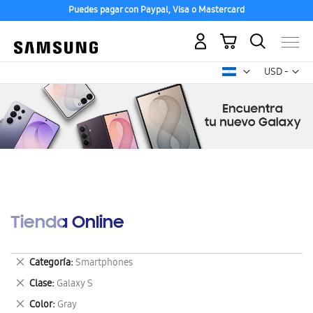
Puedes pagar con Paypal, Visa o Mastercard
Mi carrito
Mon
USD -
dólar
estadounid
Tienda Online
Eliminar
Categoría
Smartphones
este
Eliminar
Clase
Galaxy S
artículo
este
Eliminar
Color
Gray
artículo