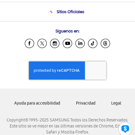
Condiciones de Compra
Soporte telefónico
Sitios Oficiales
Soporte vía eMail
Preguntas Frecuentes
Samsung Costa Rica
Síguenos en:
Samsung Ecuador
Samsung El Salvador
Samsung Guatemala
Samsung Honduras
Samsung Nicaragua
Samsung Panamá
Samsung República Dominicana
Samsung Venezuela
Ayuda para accesibilidad
Privacidad
Legal
Copyright© 1995-2025 SAMSUNG Todos los Derechos Reservados.
Este sitio se ve mejor en las últimas versiones de Chrome, Edge,
Safari y Mozilla Firefox.